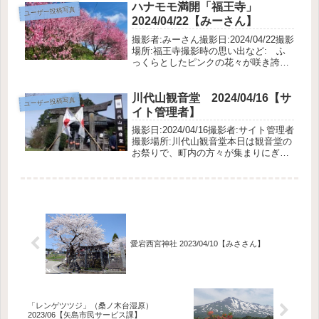
きました。
ハナモモ満開「福王寺」
ユーザー投稿写真
2024/04/22【みーさん】
撮影者:みーさん撮影日:2024/04/22撮影
場所:福王寺撮影時の思い出など: ふ
っくらとしたピンクの花々が咲き誇っ
ています。青空とのコントラストが色
鮮やかでした。毎年楽しみにしており
ます。
川代山観音堂 2024/04/16【サ
ユーザー投稿写真
イト管理者】
撮影日:2024/04/16撮影者:サイト管理者
撮影場所:川代山観音堂本日は観音堂の
お祭りで、町内の方々が集まりにぎに
ぎしくやっておりました。こういった
集まりを見ると、感染症終息を改めて
感じます。
愛宕西宮神社 2023/04/10【みささん】
「レンゲツツジ」（桑ノ木台湿原）
2023/06【矢島市民サービス課】