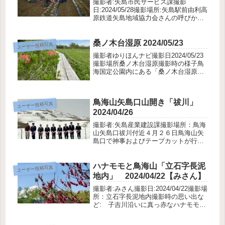
撮影者:矢島市民サービス課撮影
日:2024/05/28撮影場所:矢島駅前由利高
原鉄道矢島地域協力会さんの呼びかけ
で花の植栽が行われました。ジニア、
サルビア、ベゴニアなど1,200株ほどが
花壇を彩っています。協力会会員、矢
桑ノ木台湿原 2024/05/23
ユーザー投稿写真
島中高生などが参加し...
撮影者ゆりほんナビ撮影日2024/05/23
撮影場所桑ノ木台湿原撮影時の様子鳥
海国定公園内にある「桑ノ木台湿原」
では5月下旬から6月中旬にかけてレン
ゲツツジのオレンジ色と白いワタスゲ
などが見頃を迎えます。レンゲツツジ
鳥海山矢島口山開き「祓川」
の生育状況は例年よりも宜...
ユーザー投稿写真
2024/04/26
撮影者:矢島産業建設課撮影場所：鳥海
山矢島口祓川付近４月２６日鳥海山矢
島口で神事およびテープカットが行わ
れ、今年一年の鳥海山の安全が祈願さ
れました。鳥海山は、山形県と秋田県
の県境にある標高2,236メートルの山で
ハナモモと鳥海山「立石字長泥
ユーザー投稿写真
す。由利本荘市に位置する登山...
地内」 2024/04/22【みさん】
撮影者:みさん撮影日:2024/04/22撮影場
所：立石字長泥地内撮影時の思い出な
ど: 子吉川沿いに真っ赤なハナモモ
が、鮮やかに咲いていました。鳥海山
とのツーショットを撮影することがで