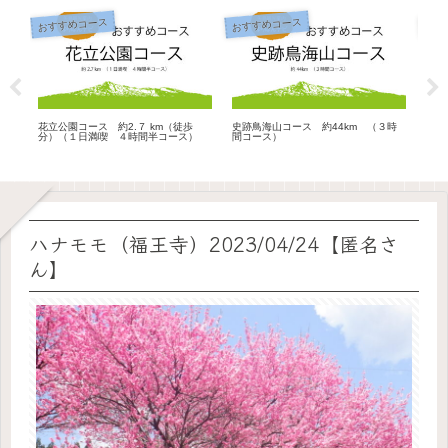
おすすめコース
おすすめコース
おす
花立公園コース 約2.７ km（徒歩
史跡鳥海山コース 約44km （３時
城址
分）（１日満喫 ４時間半コース）
間コース）
要時
ハナモモ（福王寺）2023/04/24【匿名さ
ん】