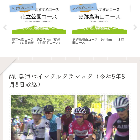
おすすめコース
おすすめコース
おす
花立公園コース 約2.７ km（徒歩
史跡鳥海山コース 約44km （３時
城址
分）（１日満喫 ４時間半コース）
間コース）
要時
Mt.鳥海バイシクルクラシック（令和5年8
月8日放送）