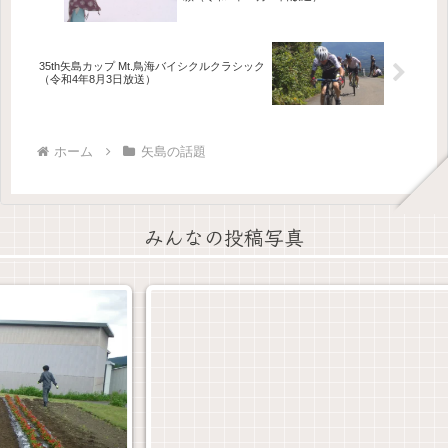
35th矢島カップ Mt.鳥海バイシクルクラシック
（令和4年8月3日放送）
ホーム
矢島の話題
みんなの投稿写真