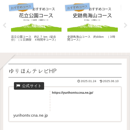
おすすめコース
おすすめコース
おす
花立公園コース 約2.７ km（徒歩
史跡鳥海山コース 約44km （３時
城址
分）（１日満喫 ４時間半コース）
間コース）
要時
ゆりほんテレビHP
2025.01.24
2025.06.10
https://yurihontv.cna.ne.jp/
yurihontv.cna.ne.jp