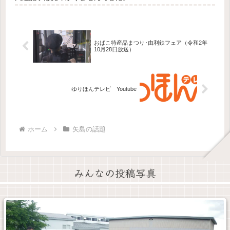
おばこ特産品まつり･由利鉄フェア（令和2年
10月28日放送）
ゆりほんテレビ Youtube
ホーム
矢島の話題
みんなの投稿写真