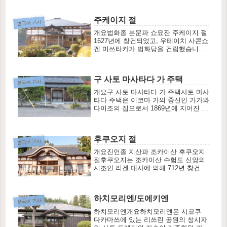
(1596~1615)에 가가국을 떠나 각 지방
에서 포교 활동을 한 후...
주케이지 절
한국어 기사
개요법화종 본문파 쇼묘잔 주케이지 절
1627년에 창건되었고, 우테이치 사콘쇼
겐 미쓰타카가 법화당을 건립했습니다.
그 후, 1672년 이코마 가의 가로가 내실
인 3대 번주 이코마 지카오키의 사촌누
나의 명복을 빌고 공양...
구 사토 마사타다 가 주택
한국어 기사
개요구 사토 마사타다 가 주택사토 마사
타다 주택은 이코마 가의 중신인 가가와
다이조의 집으로서 1869년에 지어진 무
가주택입니다. 가가와 다이조는 에도에
근무하는 가로였기 때문에 건축한 지 얼
마 되지 않은 1872년...
후쿠오지 절
한국어 기사
개요진언종 지산파 조카이산 후쿠오지
절후쿠오지는 조카이산 수험도 신앙의
시조인 리겐 대사에 의해 712년 창건된
것으로 알려져 있어, 1,300년이 넘는 역
사를 자랑하는 아키타현에서 손꼽히는
유서 깊은 사찰입니다. ...
하치모리엔/도에키엔
한국어 기사
하치모리엔개요하치모리엔은 시코쿠
다카마쓰에 있는 리쓰린 공원의 창시자