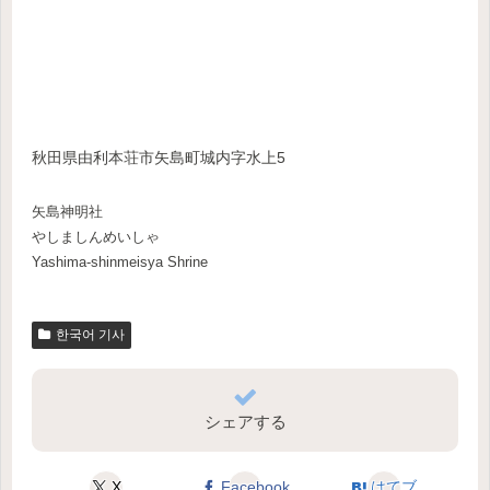
秋田県由利本荘市矢島町城内字水上5
矢島神明社
やしましんめいしゃ
Yashima-shinmeisya Shrine
한국어 기사
シェアする
X
Facebook
はてブ