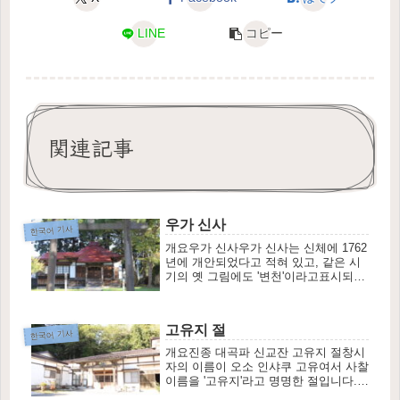
LINE
コピー
関連記事
우가 신사
한국어 기사
개요우가 신사우가 신사는 신체에 1762
년에 개안되었다고 적혀 있고, 같은 시
기의 옛 그림에도 '변천'이라고표시되어
있으며, 도리이와 석신이 그려져 있습니
다.야시마번 이코마 가문이 재건한 신메
이샤 신사의 제전인 '팔...
고유지 절
한국어 기사
개요진종 대곡파 신교잔 고유지 절창시
자의 이름이 오소 인샤쿠 고유여서 사찰
이름을 '고유지'라고 명명한 절입니다.고
유의 아버지 고자이는 게이초 시대