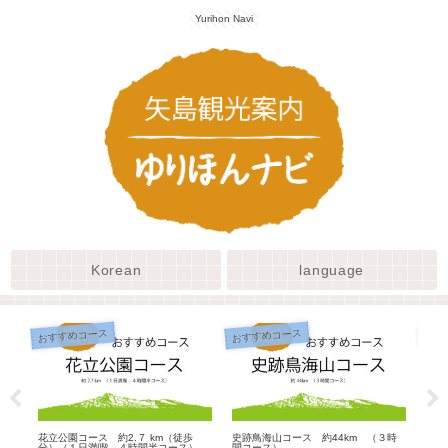
Yurihon Navi
Korean
language
おすすめコース
おすすめコース
おす
花立公園コース 約2.７ km（徒歩
史跡鳥海山コース 約44km （３時
城址
分）（１日満喫 ４時間半コース）
間コース）
要時