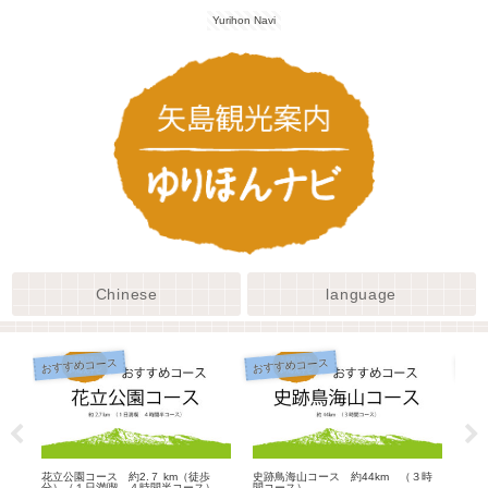
Yurihon Navi
Chinese
language
おすすめコース
おすすめコース
おす
花立公園コース 約2.７ km（徒歩
史跡鳥海山コース 約44km （３時
城址
分）（１日満喫 ４時間半コース）
間コース）
要時