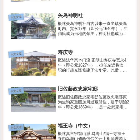
于庆长年间（即公元1596年至1615年）
从加贺国出发，前往日本各地传教，后
在鸟海町笹子修建草庵，这里便是广祐
矢岛神明社
寺的前身。此后，草庵被移...
中文文章
概述矢岛神明社自古以来一直坐镇矢岛
町内。宽永17年（即公元1640年），生
驹氏成为当地的领主，神明社也成为了
领地内的守护神。矢岛神明社原本坐落
于福王寺的左下方，后于庆应4年（即公
元1868年）在戍辰战争中毁于兵火。
寿庆寺
1900年，新的社殿在现址...
中文文章
概述法华宗本门流 正明山寿庆寺宽永4
年（即公元1627年），担任左近将监一
职的打越光隆修建了法华堂。此后，宽
文12年（即公元1672年），生驹氏重臣
（市桥定右卫门尉藤原正明）为了祈祷
三代藩主生驹亲兴内室堂姐的冥福，进
旧佐藤政忠家宅邸
行了供奉。后又于元禄15...
中文文章
概述旧佐藤政忠家宅邸佐藤政忠宅邸原
为生驹家重臣加川退藏所住，建于明治2
年（即公元1869年），是一处武家宅
邸。加川退藏当时担任江户家老，所以
建成后不久，于明治5年（即公元1872
年）便返回了江户。此后，生驹氏的其
福王寺（中文）
他家臣佐藤政忠买下了这处宅邸...
中文文章
概述真言宗智山派 鸟海山/福王寺福王
寺由鸟海山修验信仰的开山祖师理源大