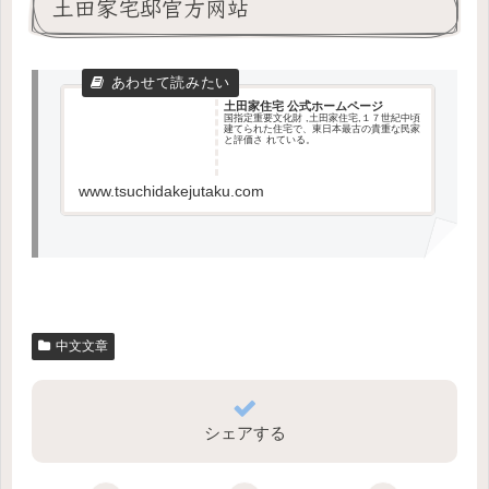
土田家宅邸官方网站
土田家住宅 公式ホームページ
国指定重要文化財 ,土田家住宅,１７世紀中頃
建てられた住宅で、東日本最古の貴重な民家
と評価さ れている。
www.tsuchidakejutaku.com
中文文章
シェアする