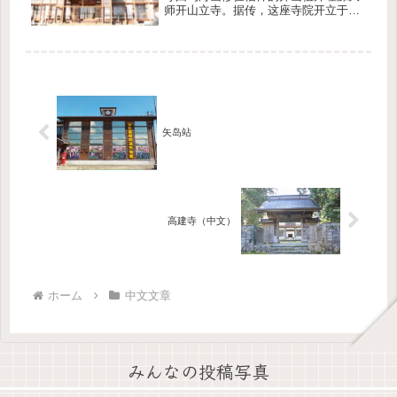
师开山立寺。据传，这座寺院开立于和
铜5年（即公元712年），距今已有1300
余年的历史，是县内知名的名门古刹。
福王寺承担了统领矢岛修验十八坊这一
修验组织的重任，并为修验信...
矢岛站
高建寺（中文）
ホーム
中文文章
みんなの投稿写真