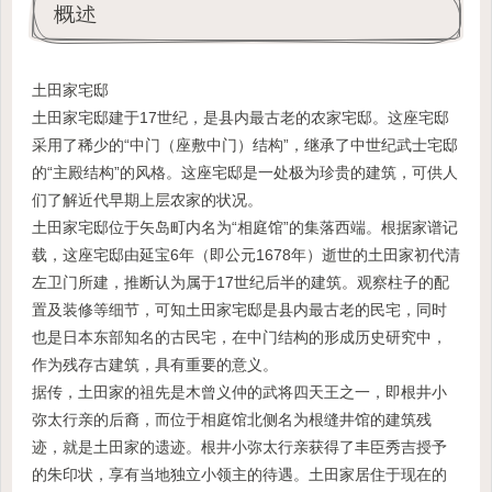
概述
土田家宅邸
土田家宅邸建于17世纪，是县内最古老的农家宅邸。这座宅邸
采用了稀少的“中门（座敷中门）结构”，继承了中世纪武士宅邸
的“主殿结构”的风格。这座宅邸是一处极为珍贵的建筑，可供人
们了解近代早期上层农家的状况。
土田家宅邸位于矢岛町内名为“相庭馆”的集落西端。根据家谱记
载，这座宅邸由延宝6年（即公元1678年）逝世的土田家初代清
左卫门所建，推断认为属于17世纪后半的建筑。观察柱子的配
置及装修等细节，可知土田家宅邸是县内最古老的民宅，同时
也是日本东部知名的古民宅，在中门结构的形成历史研究中，
作为残存古建筑，具有重要的意义。
据传，土田家的祖先是木曾义仲的武将四天王之一，即根井小
弥太行亲的后裔，而位于相庭馆北侧名为根缝井馆的建筑残
迹，就是土田家的遗迹。根井小弥太行亲获得了丰臣秀吉授予
的朱印状，享有当地独立小领主的待遇。土田家居住于现在的