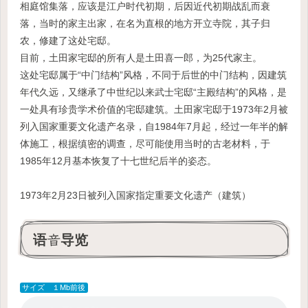
相庭馆集落，应该是江户时代初期，后因近代初期战乱而衰
落，当时的家主出家，在名为直根的地方开立寺院，其子归
农，修建了这处宅邸。
目前，土田家宅邸的所有人是土田喜一郎，为25代家主。
这处宅邸属于“中门结构”风格，不同于后世的中门结构，因建筑
年代久远，又继承了中世纪以来武士宅邸“主殿结构”的风格，是
一处具有珍贵学术价值的宅邸建筑。土田家宅邸于1973年2月被
列入国家重要文化遗产名录，自1984年7月起，经过一年半的解
体施工，根据缜密的调查，尽可能使用当时的古老材料，于
1985年12月基本恢复了十七世纪后半的姿态。
1973年2月23日被列入国家指定重要文化遗产（建筑）
语音导览
サイズ １Mb前後