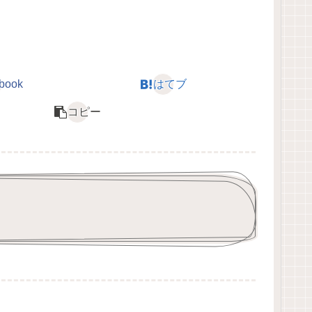
book
はてブ
コピー