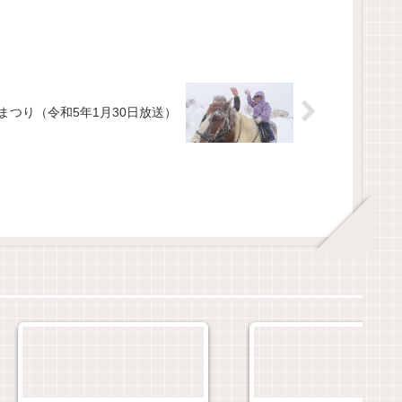
まつり（令和5年1月30日放送）
「鳥海山～紅葉」（善神
沼・祓川・花立付近）