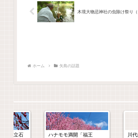
木境大物忌神社の虫除け祭り（令
ホーム
矢島の話題
川代山観音堂