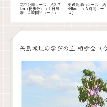
花立公園コース 約2.７
史跡鳥海山コース 約
km（徒歩分）（１日満
44km （３時間コー
喫 ４時間半コース）
ス）
矢島城址の学びの丘 植樹会（令