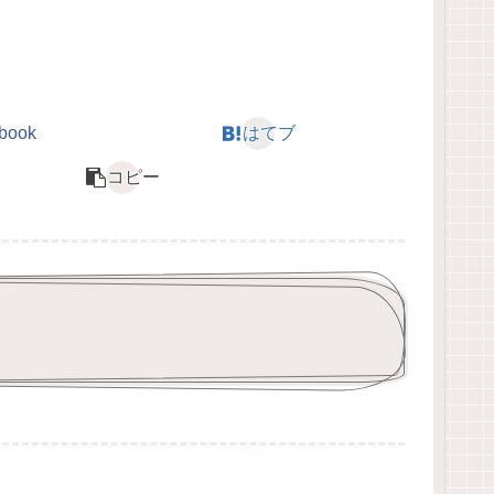
book
はてブ
コピー