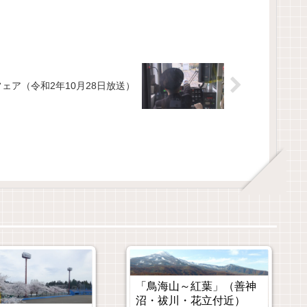
ェア（令和2年10月28日放送）
「鳥海山～紅葉」（善神
沼・祓川・花立付近）